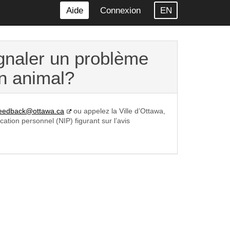
Aide
Connexion
EN
gnaler un problème
n animal?
(lien
feedback@ottawa.ca
ou appelez la Ville d’Ottawa,
externe)
tion personnel (NIP) figurant sur l’avis