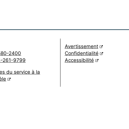
(lien externe)
Avertissement
(lien externe)
580-2400
Confidentialité
(lien externe)
6-261-9799
Accessibilité
es du service à la
(lien externe)
èle